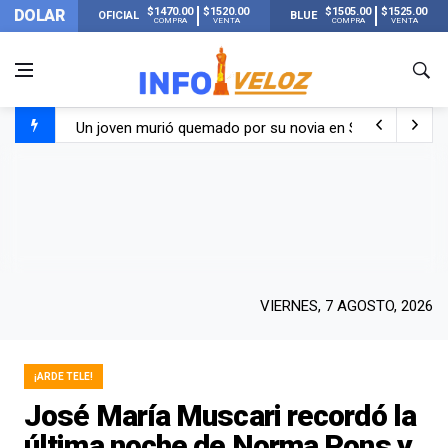
$1470.00
$1520.00
$1505.00
$1525.00
DOLAR
OFICIAL
BLUE
COMPRA
VENTA
COMPRA
VENTA
Un joven murió quemado por su novia en San Luis: pasó s
Franco Colapinto contó que le robaron durante sus vacaci
El Senado dio media sanción a la ley de Inviolabilidad de
Nueva publicación de Candela Arizaga tras el escándal
VIERNES, 7 AGOSTO, 2026
¡ARDE TELE!
José María Muscari recordó la
última noche de Norma Pons y