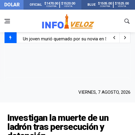
$1470.00
$1520.00
$1505.00
$1525.00
DOLAR
OFICIAL
BLUE
COMPRA
VENTA
COMPRA
VENTA
Un joven murió quemado por su novia en San Luis: pasó s
Franco Colapinto contó que le robaron durante sus vacaci
El Senado dio media sanción a la ley de Inviolabilidad de
Nueva publicación de Candela Arizaga tras el escándal
VIERNES, 7 AGOSTO, 2026
Investigan la muerte de un
ladrón tras persecución y