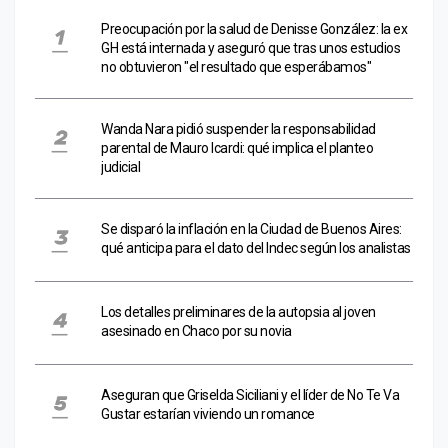
Preocupación por la salud de Denisse González: la ex
GH está internada y aseguró que tras unos estudios
no obtuvieron "el resultado que esperábamos"
Wanda Nara pidió suspender la responsabilidad
parental de Mauro Icardi: qué implica el planteo
judicial
Se disparó la inflación en la Ciudad de Buenos Aires:
qué anticipa para el dato del Indec según los analistas
Los detalles preliminares de la autopsia al joven
asesinado en Chaco por su novia
Aseguran que Griselda Siciliani y el líder de No Te Va
Gustar estarían viviendo un romance