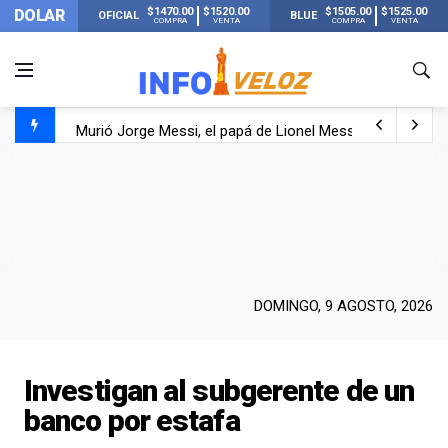
$1470.00
$1520.00
$1505.00
$1525.00
DOLAR
OFICIAL
BLUE
COMPRA
VENTA
COMPRA
VENTA
Murió Jorge Messi, el papá de Lionel Messi
Murió Jorge Messi, el hombre que acompañó a Lionel de
Los mensajes de Newell’s y el resto del mundo del fútbo
DOMINGO, 9 AGOSTO, 2026
Investigan al subgerente de un
banco por estafa