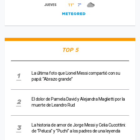
TOP 5
La última foto que Lionel Messi compartió con su
papá: “Abrazo grande”
El dolor de Pamela David y Alejandra Maglietti por la
muerte de Leandro Rud
La historia de amor de Jorge Messi y Celia Cuccittini:
de “Peluca” y “Puchi” a los padres de una leyenda