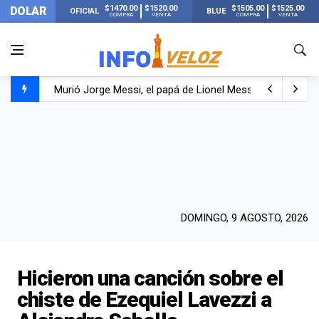
$1470.00
$1520.00
$1505.00
$1525.00
DOLAR
OFICIAL
BLUE
COMPRA
VENTA
COMPRA
VENTA
Murió Jorge Messi, el papá de Lionel Messi
Murió Jorge Messi, el hombre que acompañó a Lionel de
Los mensajes de Newell’s y el resto del mundo del fútbo
DOMINGO, 9 AGOSTO, 2026
Hicieron una canción sobre el
chiste de Ezequiel Lavezzi a