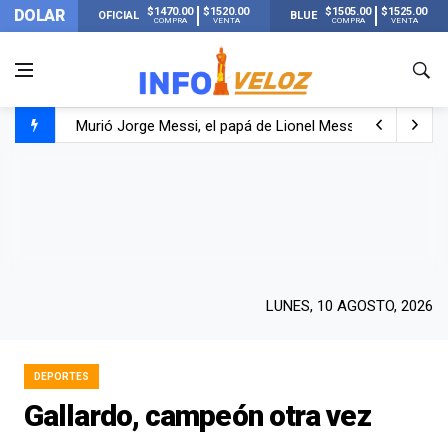
$1470.00
$1520.00
$1505.00
$1525.00
DOLAR
OFICIAL
BLUE
COMPRA
VENTA
COMPRA
VENTA
Murió Jorge Messi, el papá de Lionel Messi
Murió Jorge Messi, el hombre que acompañó a Lionel de
Los mensajes de Newell’s y el resto del mundo del fútbo
LUNES, 10 AGOSTO, 2026
DEPORTES
Gallardo, campeón otra vez