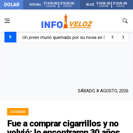
$1470.00
$1520.00
$1505.00
$1525.00
DOLAR
OFICIAL
BLUE
COMPRA
VENTA
COMPRA
VENTA
Un joven murió quemado por su novia en San Luis: pasó s
Franco Colapinto contó que le robaron durante sus vacaci
El Senado dio media sanción a la ley de Inviolabilidad de
Nueva publicación de Candela Arizaga tras el escándal
SÁBADO, 8 AGOSTO, 2026
SOCIEDAD
Fue a comprar cigarrillos y no
volvió: lo encontraron 30 años