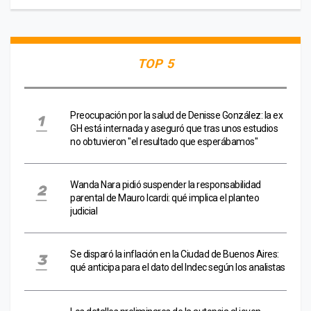
TOP 5
Preocupación por la salud de Denisse González: la ex
GH está internada y aseguró que tras unos estudios
no obtuvieron "el resultado que esperábamos"
Wanda Nara pidió suspender la responsabilidad
parental de Mauro Icardi: qué implica el planteo
judicial
Se disparó la inflación en la Ciudad de Buenos Aires:
qué anticipa para el dato del Indec según los analistas