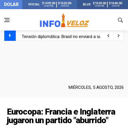
$1470.00
$1520.00
$1520.00
$1540.00
DOLAR
OFICIAL
BLUE
COMPRA
VENTA
COMPRA
VENTA
Tensión diplomática: Brasil no enviará a su embajador a Bu
Un nene de 6 años murió ahogado en una pileta de trata
El papa León XIV visitará Argentina en noviembre: estar
Liberaron a Facundo Moyano tras el incidente con Candel
MIÉRCOLES, 5 AGOSTO, 2026
Eurocopa: Francia e Inglaterra
jugaron un partido "aburrido"