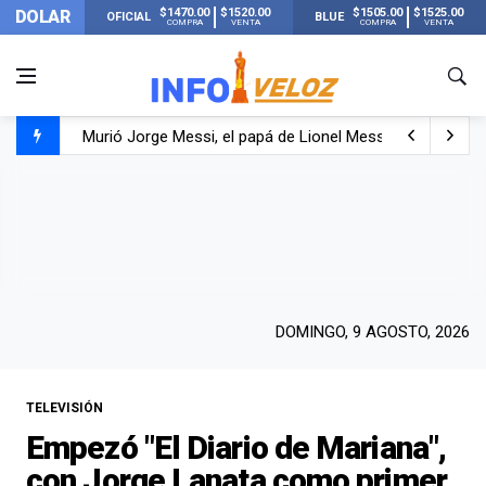
$1470.00
$1520.00
$1505.00
$1525.00
DOLAR
OFICIAL
BLUE
COMPRA
VENTA
COMPRA
VENTA
Murió Jorge Messi, el papá de Lionel Messi
Murió Jorge Messi, el hombre que acompañó a Lionel de
Los mensajes de Newell’s y el resto del mundo del fútbo
DOMINGO, 9 AGOSTO, 2026
TELEVISIÓN
Empezó "El Diario de Mariana",
con Jorge Lanata como primer