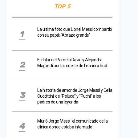
TOP 5
La última foto que Lionel Messi compartió
con su papá: “Abrazo grande”
El dolor de Pamela David y Alejandra
Maglietti por la muerte de Leandro Rud
La historia de amor de Jorge Messi y Celia
Cuccittini: de “Peluca” y “Puchi” a los
padres de una leyenda
Murió Jorge Messi: el comunicado de la
clínica donde estaba internado