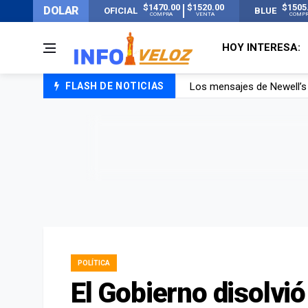
$1470.00
$1520.00
$1505
DOLAR
OFICIAL
BLUE
COMPRA
VENTA
COMP
HOY INTERESA:
FLASH DE NOTICIAS
Murió Jorge Messi, el pap
Murió Jorge Messi, el ho
Los mensajes de Newell’s 
POLÍTICA
El Gobierno disolvió