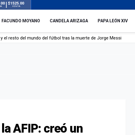
.00
$1525.00
RA
VENTA
FACUNDO MOYANO
CANDELA ARIZAGA
PAPA LEÓN XIV
á de Lionel Messi
mbre que acompañó a Lionel desde sus primeros pasos hasta la cima
y el resto del mundo del fútbol tras la muerte de Jorge Messi
 la AFIP: creó un