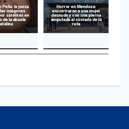
 Peña: la jueza
Horror en Mendoza:
Ma
ó las imágenes
encontraron a una mujer
J
or satélites en
desnuda y con una pierna
sa
 de la abuela
amputada al costado de la
atalina
ruta