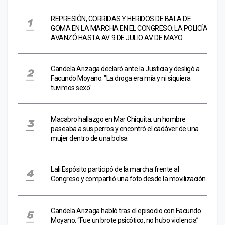
REPRESIÓN, CORRIDAS Y HERIDOS DE BALA DE
GOMA EN LA MARCHA EN EL CONGRESO: LA POLICÍA
AVANZÓ HASTA AV. 9 DE JULIO AV. DE MAYO
Candela Arizaga declaró ante la Justicia y desligó a
Facundo Moyano: "La droga era mía y ni siquiera
tuvimos sexo"
Macabro hallazgo en Mar Chiquita: un hombre
paseaba a sus perros y encontró el cadáver de una
mujer dentro de una bolsa
Lali Espósito participó de la marcha frente al
Congreso y compartió una foto desde la movilización
Candela Arizaga habló tras el episodio con Facundo
Moyano: “Fue un brote psicótico, no hubo violencia”