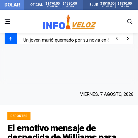
$1470.00
$1520.00
$1510.00
$1530.00
DOLAR
OFICIAL
BLUE
COMPRA
VENTA
COMPRA
VENTA
Un joven murió quemado por su novia en San Luis: pasó s
Franco Colapinto contó que le robaron durante sus vacaci
El Senado dio media sanción a la ley de Inviolabilidad de
Nueva publicación de Candela Arizaga tras el escándal
VIERNES, 7 AGOSTO, 2026
DEPORTES
El emotivo mensaje de
despedida de Williams para