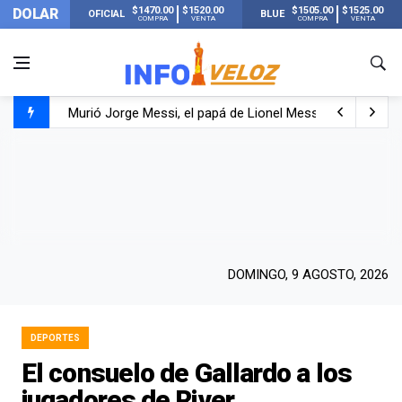
$1470.00
$1520.00
$1505.00
$1525.00
DOLAR
OFICIAL
BLUE
COMPRA
VENTA
COMPRA
VENTA
Murió Jorge Messi, el papá de Lionel Messi
Murió Jorge Messi, el hombre que acompañó a Lionel de
Los mensajes de Newell’s y el resto del mundo del fútbo
DOMINGO, 9 AGOSTO, 2026
DEPORTES
El consuelo de Gallardo a los
jugadores de River