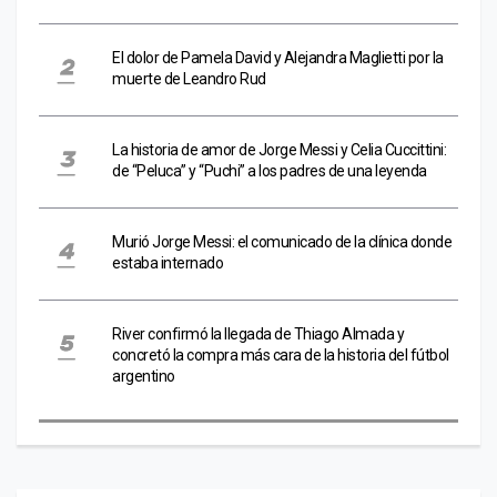
El dolor de Pamela David y Alejandra Maglietti por la
muerte de Leandro Rud
La historia de amor de Jorge Messi y Celia Cuccittini:
de “Peluca” y “Puchi” a los padres de una leyenda
Murió Jorge Messi: el comunicado de la clínica donde
estaba internado
River confirmó la llegada de Thiago Almada y
concretó la compra más cara de la historia del fútbol
argentino