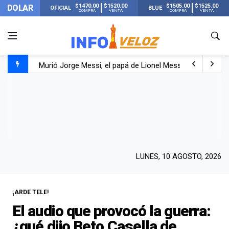
$1470.00
$1520.00
$1505.00
$1525.00
DOLAR
OFICIAL
BLUE
COMPRA
VENTA
COMPRA
VENTA
Murió Jorge Messi, el papá de Lionel Messi
Murió Jorge Messi, el hombre que acompañó a Lionel de
Los mensajes de Newell’s y el resto del mundo del fútbo
LUNES, 10 AGOSTO, 2026
¡ARDE TELE!
El audio que provocó la guerra:
¿qué dijo Beto Casella de