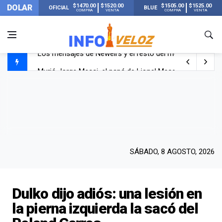
$1470.00
$1520.00
$1505.00
$1525.00
DOLAR
OFICIAL
BLUE
COMPRA
VENTA
COMPRA
VENTA
Murió Jorge Messi, el papá de Lionel Messi
Murió Jorge Messi, el hombre que acompañó a Lionel de
Los mensajes de Newell’s y el resto del mundo del fútbo
SÁBADO, 8 AGOSTO, 2026
Dulko dijo adiós: una lesión en
la pierna izquierda la sacó del