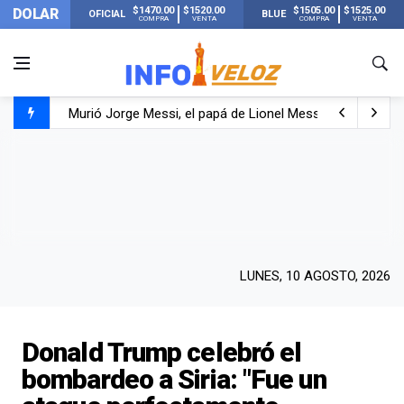
$1470.00
$1520.00
$1505.00
$1525.00
DOLAR
OFICIAL
BLUE
COMPRA
VENTA
COMPRA
VENTA
Murió Jorge Messi, el papá de Lionel Messi
Murió Jorge Messi, el hombre que acompañó a Lionel de
Los mensajes de Newell’s y el resto del mundo del fútbo
LUNES, 10 AGOSTO, 2026
Donald Trump celebró el
bombardeo a Siria: "Fue un