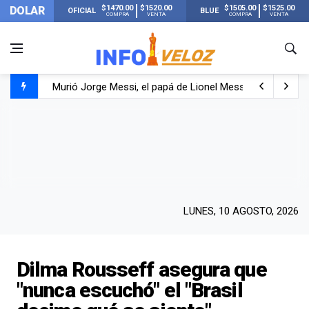
$1470.00
$1520.00
$1505.00
$1525.00
DOLAR
OFICIAL
BLUE
COMPRA
VENTA
COMPRA
VENTA
Murió Jorge Messi, el papá de Lionel Messi
Murió Jorge Messi, el hombre que acompañó a Lionel de
Los mensajes de Newell’s y el resto del mundo del fútbo
LUNES, 10 AGOSTO, 2026
Dilma Rousseff asegura que
"nunca escuchó" el "Brasil