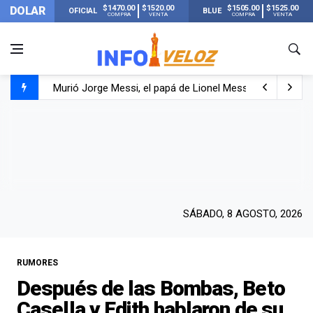
$1470.00
$1520.00
$1505.00
$1525.00
DOLAR
OFICIAL
BLUE
COMPRA
VENTA
COMPRA
VENTA
Murió Jorge Messi, el papá de Lionel Messi
Murió Jorge Messi, el hombre que acompañó a Lionel de
Los mensajes de Newell’s y el resto del mundo del fútbo
SÁBADO, 8 AGOSTO, 2026
RUMORES
Después de las Bombas, Beto
Casella y Edith hablaron de su