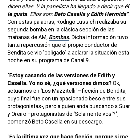
dicen ellas. Y la panelista ha llegado a decir que
él
le gusta
. Ellos son:
Beto Casella y Edith Hermida"
.
Con estas palabras, Rodrigo Lussich realizaba su
segunda bomba en la clásica sección de las
mañanas de AM,
Bombas
. Dicha información tuvo
tanta repercusión que el propio conductor de
Bendita se vio "obligado" a aclarar la situación esta
noche en su programa de Canal 9.
"
Estoy casando de las versiones de Edith y
Casella. Yo no sé, ¿qué versiones dimos?
Ok,
actuamos en 'Los Mazzitelli' –ficción de Bendita,
cuyo final fue con un apasionado beso entre sus
protagonistas-, pero alguien anda buscando a Suar
y Oreiro –protagonistas de 'Solamente vos'?",
comenzó Beto Casella en su descargo.
"Es la última vez que hago ficción, porque si me