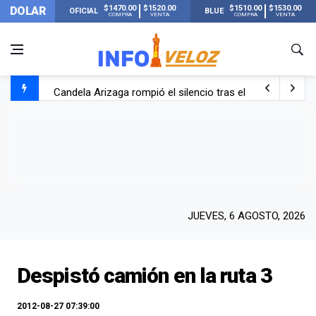
$1470.00
$1520.00
$1510.00
$1530.00
DOLAR
OFICIAL
BLUE
COMPRA
VENTA
COMPRA
VENTA
Candela Arizaga rompió el silencio tras el incidente c
La ANMAT prohibió dos cremas para dolores musculare
La oposición marcha al Congreso contra el Gobierno por 
Casi 20000 usuarios sin luz en el AMBA por el temporal
JUEVES, 6 AGOSTO, 2026
Despistó camión en la ruta 3
2012-08-27 07:39:00