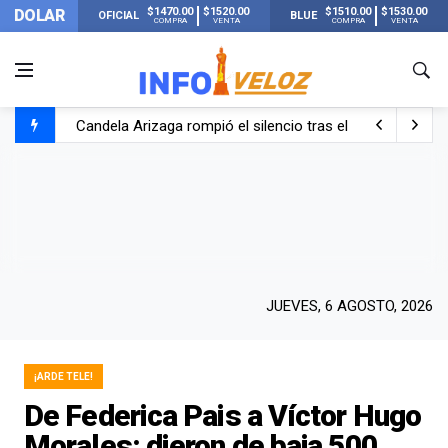
$1470.00
$1520.00
$1510.00
$1530.00
DOLAR
OFICIAL
BLUE
COMPRA
VENTA
COMPRA
VENTA
Candela Arizaga rompió el silencio tras el incidente c
La ANMAT prohibió dos cremas para dolores musculare
La oposición marcha al Congreso contra el Gobierno por 
Casi 20000 usuarios sin luz en el AMBA por el temporal
JUEVES, 6 AGOSTO, 2026
¡ARDE TELE!
De Federica Pais a Víctor Hugo
Morales: dieron de baja 500