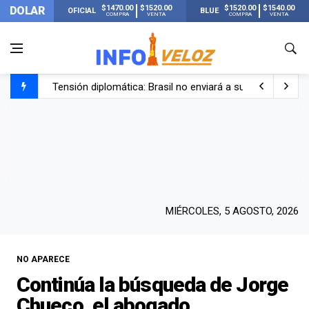
$1470.00
$1520.00
$1520.00
$1540.00
DOLAR
OFICIAL
BLUE
COMPRA
VENTA
COMPRA
VENTA
Tensión diplomática: Brasil no enviará a su embajador a Bu
Un nene de 6 años murió ahogado en una pileta de trata
El papa León XIV visitará Argentina en noviembre: estar
Liberaron a Facundo Moyano tras el incidente con Candel
MIÉRCOLES, 5 AGOSTO, 2026
NO APARECE
Continúa la búsqueda de Jorge
Chueco, el abogado