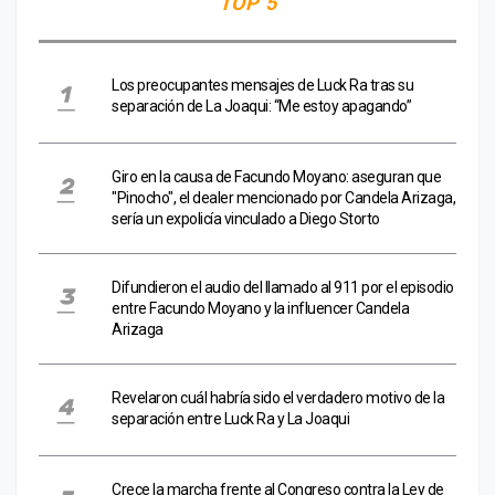
TOP 5
Los preocupantes mensajes de Luck Ra tras su
separación de La Joaqui: “Me estoy apagando”
Giro en la causa de Facundo Moyano: aseguran que
"Pinocho", el dealer mencionado por Candela Arizaga,
sería un expolicía vinculado a Diego Storto
Difundieron el audio del llamado al 911 por el episodio
entre Facundo Moyano y la influencer Candela
Arizaga
Revelaron cuál habría sido el verdadero motivo de la
separación entre Luck Ra y La Joaqui
Crece la marcha frente al Congreso contra la Ley de