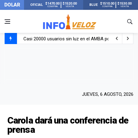
$1470.00
$1520.00
$1510.00
$1530.00
DOLAR
OFICIAL
BLUE
COMPRA
VENTA
COMPRA
VENTA
Casi 20000 usuarios sin luz en el AMBA por el temporal
Candela Arizaga rompió el silencio tras el incidente c
La ANMAT prohibió dos cremas para dolores musculare
La oposición marcha al Congreso contra el Gobierno por 
JUEVES, 6 AGOSTO, 2026
Carola dará una conferencia de
prensa