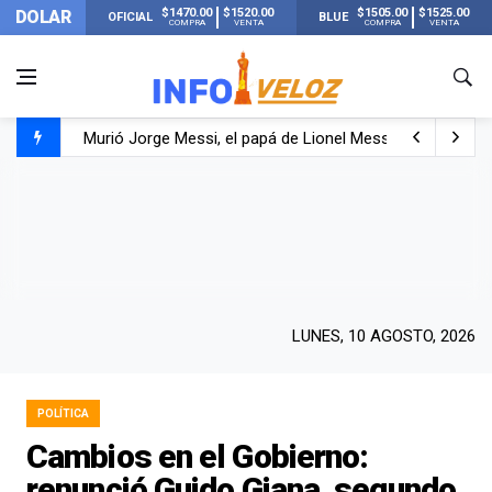
$1470.00
$1520.00
$1505.00
$1525.00
DOLAR
OFICIAL
BLUE
COMPRA
VENTA
COMPRA
VENTA
Murió Jorge Messi, el papá de Lionel Messi
Murió Jorge Messi, el hombre que acompañó a Lionel de
Los mensajes de Newell’s y el resto del mundo del fútbo
LUNES, 10 AGOSTO, 2026
POLÍTICA
Cambios en el Gobierno:
renunció Guido Giana, segundo