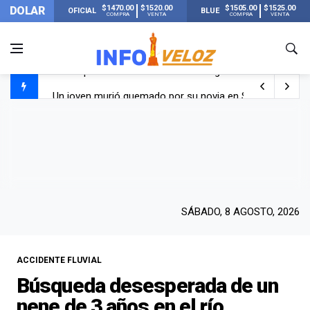
$1470.00
$1520.00
$1505.00
$1525.00
DOLAR
OFICIAL
BLUE
COMPRA
VENTA
COMPRA
VENTA
Un joven murió quemado por su novia en San Luis: pasó s
Franco Colapinto contó que le robaron durante sus vacaci
El Senado dio media sanción a la ley de Inviolabilidad de
Nueva publicación de Candela Arizaga tras el escándal
SÁBADO, 8 AGOSTO, 2026
ACCIDENTE FLUVIAL
Búsqueda desesperada de un
nene de 3 años en el río