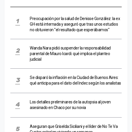
Preocupación por la salud de Denisse González: la ex
GH está internada y aseguró que tras unos estudios
no obtuvieron "el resultado que esperábamos"
Wanda Nara pidió suspender la responsabilidad
parental de Mauro Icardi: qué implica el planteo
judicial
Se disparó la inflación en la Ciudad de Buenos Aires:
qué anticipa para el dato del Indec según los analistas
Los detalles preliminares de la autopsia al joven
asesinado en Chaco por su novia
Aseguran que Griselda Siciliani y el líder de No Te Va
Gustar estarían viviendo un romance