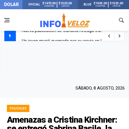
$1470.00
$1520.00
$1505.00
$1525.00
DOLAR
OFICIAL
BLUE
COMPRA
VENTA
COMPRA
VENTA
Un joven murió quemado por su novia en San Luis: pasó s
Franco Colapinto contó que le robaron durante sus vacaci
El Senado dio media sanción a la ley de Inviolabilidad de
Nueva publicación de Candela Arizaga tras el escándal
SÁBADO, 8 AGOSTO, 2026
POLICIALES
Amenazas a Cristina Kirchner:
se entregó Sabrina Basile, la