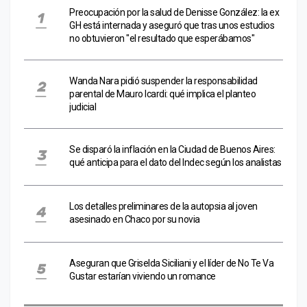
Preocupación por la salud de Denisse González: la ex
GH está internada y aseguró que tras unos estudios
no obtuvieron "el resultado que esperábamos"
Wanda Nara pidió suspender la responsabilidad
parental de Mauro Icardi: qué implica el planteo
judicial
Se disparó la inflación en la Ciudad de Buenos Aires:
qué anticipa para el dato del Indec según los analistas
Los detalles preliminares de la autopsia al joven
asesinado en Chaco por su novia
Aseguran que Griselda Siciliani y el líder de No Te Va
Gustar estarían viviendo un romance