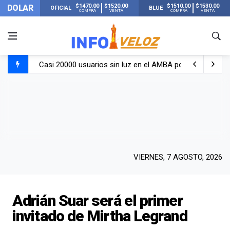
$1470.00
$1520.00
$1510.00
$1530.00
DOLAR
OFICIAL
BLUE
COMPRA
VENTA
COMPRA
VENTA
Casi 20000 usuarios sin luz en el AMBA por el temporal
Candela Arizaga rompió el silencio tras el incidente c
La ANMAT prohibió dos cremas para dolores musculare
La oposición marcha al Congreso contra el Gobierno por 
VIERNES, 7 AGOSTO, 2026
Adrián Suar será el primer
invitado de Mirtha Legrand