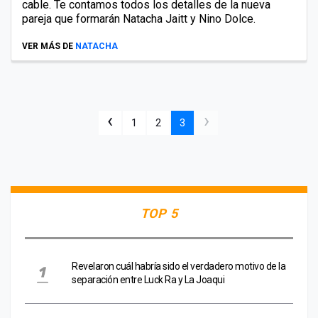
cable. Te contamos todos los detalles de la nueva
pareja que formarán Natacha Jaitt y Nino Dolce.
VER MÁS DE
NATACHA
‹
›
1
2
3
TOP 5
Revelaron cuál habría sido el verdadero motivo de la
separación entre Luck Ra y La Joaqui