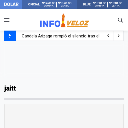
$1470.00
$1520.00
$1510.00
$1530.00
DOLAR
OFICIAL
BLUE
COMPRA
VENTA
COMPRA
VENTA
Candela Arizaga rompió el silencio tras el incidente c
La ANMAT prohibió dos cremas para dolores musculare
La oposición marcha al Congreso contra el Gobierno por 
Casi 20000 usuarios sin luz en el AMBA por el temporal
jaitt