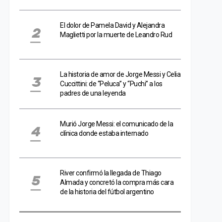
El dolor de Pamela David y Alejandra
Maglietti por la muerte de Leandro Rud
La historia de amor de Jorge Messi y Celia
Cuccittini: de “Peluca” y “Puchi” a los
padres de una leyenda
Murió Jorge Messi: el comunicado de la
clínica donde estaba internado
River confirmó la llegada de Thiago
Almada y concretó la compra más cara
de la historia del fútbol argentino