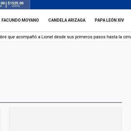
.00
$1525.00
RA
VENTA
FACUNDO MOYANO
CANDELA ARIZAGA
PAPA LEÓN XIV
mbre que acompañó a Lionel desde sus primeros pasos hasta la cima
y el resto del mundo del fútbol tras la muerte de Jorge Messi
á de Lionel Messi