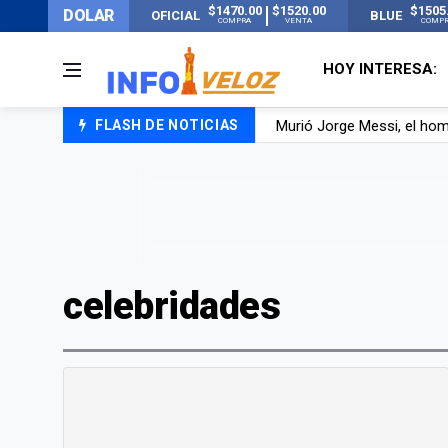
$1470.00
$1520.00
$1505
DOLAR
OFICIAL
BLUE
COMPRA
VENTA
COMP
HOY INTERESA:
Murió Jorge Messi, el ho
FLASH DE NOTICIAS
Los mensajes de Newell’s 
Murió Jorge Messi, el pap
celebridades