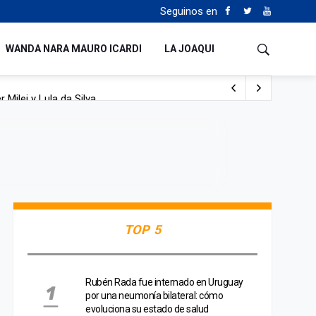
Seguinos en
WANDA NARA MAURO ICARDI
LA JOAQUI
 Milei y Lula da Silva
uén
TOP 5
Rubén Rada fue internado en Uruguay
por una neumonía bilateral: cómo
evoluciona su estado de salud