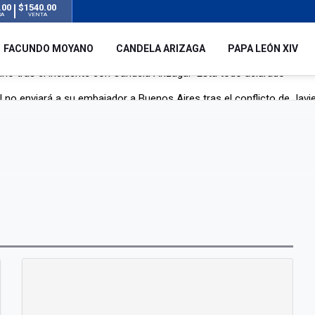
.00
$1540.00
RA
VENTA
FACUNDO MOYANO
CANDELA ARIZAGA
PAPA LEÓN XIV
l no enviará a su embajador a Buenos Aires tras el conflicto de Javier
hogado en una pileta de tratamiento de líquidos cloacales en Neuq
 Argentina en noviembre: estará en Buenos Aires, Luján y Córdoba
o tras el incidente con Candela Arizaga: "Está todo aclarado"