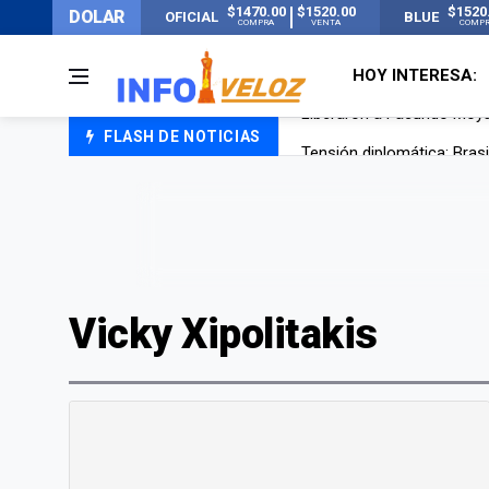
$1470.00
$1520.00
$1520
DOLAR
OFICIAL
BLUE
COMPRA
VENTA
COMP
HOY INTERESA:
FLASH DE NOTICIAS
Tensión diplomática: Brasi
Un nene de 6 años murió a
El papa León XIV visitará
Liberaron a Facundo Moyan
Vicky Xipolitakis