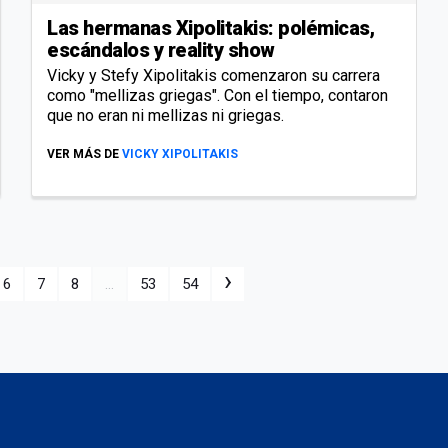
Las hermanas Xipolitakis: polémicas,
escándalos y reality show
Vicky y Stefy Xipolitakis comenzaron su carrera
como "mellizas griegas". Con el tiempo, contaron
que no eran ni mellizas ni griegas.
VER MÁS DE
VICKY XIPOLITAKIS
›
6
7
8
...
53
54