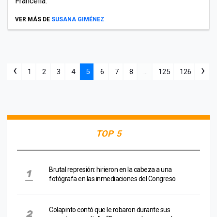
Francella.
VER MÁS DE
SUSANA GIMÉNEZ
‹
›
1
2
3
4
5
6
7
8
...
125
126
TOP 5
Brutal represión: hirieron en la cabeza a una
fotógrafa en las inmediaciones del Congreso
Colapinto contó que le robaron durante sus