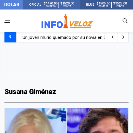
$1470.00
$1520.00
$1505.00
$1525.00
DOLAR
OFICIAL
BLUE
COMPRA
VENTA
COMPRA
VENTA
Un joven murió quemado por su novia en San Luis: pasó s
Franco Colapinto contó que le robaron durante sus vacaci
El Senado dio media sanción a la ley de Inviolabilidad de
Nueva publicación de Candela Arizaga tras el escándal
Susana Giménez