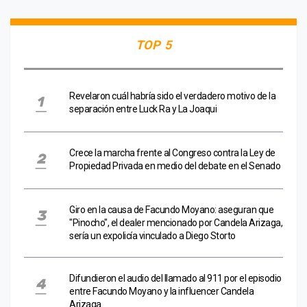
TOP 5
Revelaron cuál habría sido el verdadero motivo de la
separación entre Luck Ra y La Joaqui
Crece la marcha frente al Congreso contra la Ley de
Propiedad Privada en medio del debate en el Senado
Giro en la causa de Facundo Moyano: aseguran que
"Pinocho", el dealer mencionado por Candela Arizaga,
sería un expolicía vinculado a Diego Storto
Difundieron el audio del llamado al 911 por el episodio
entre Facundo Moyano y la influencer Candela
Arizaga