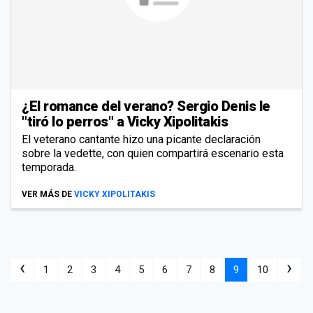
¿El romance del verano? Sergio Denis le
"tiró lo perros" a Vicky Xipolitakis
El veterano cantante hizo una picante declaración
sobre la vedette, con quien compartirá escenario esta
temporada.
VER MÁS DE
VICKY XIPOLITAKIS
‹
›
1
2
3
4
5
6
7
8
9
10