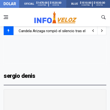
$1470.00
$1520.00
$1510.00
$1530.00
DOLAR
OFICIAL
BLUE
COMPRA
VENTA
COMPRA
VENTA
Candela Arizaga rompió el silencio tras el incidente c
La ANMAT prohibió dos cremas para dolores musculare
La oposición marcha al Congreso contra el Gobierno por 
Casi 20000 usuarios sin luz en el AMBA por el temporal
sergio denis