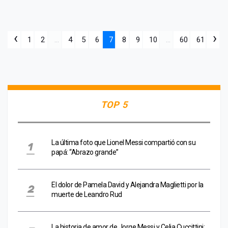
‹
›
1
2
...
4
5
6
7
8
9
10
...
60
61
TOP 5
La última foto que Lionel Messi compartió con su
papá: “Abrazo grande”
El dolor de Pamela David y Alejandra Maglietti por la
muerte de Leandro Rud
La historia de amor de Jorge Messi y Celia Cuccittini: