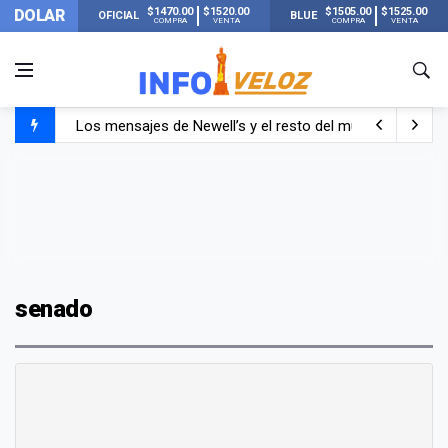
$1470.00
$1520.00
$1505.00
$1525.00
DOLAR
OFICIAL
BLUE
COMPRA
VENTA
COMPRA
VENTA
Los mensajes de Newell’s y el resto del mundo del fútbo
Murió Jorge Messi, el papá de Lionel Messi
Murió Jorge Messi, el hombre que acompañó a Lionel de
senado