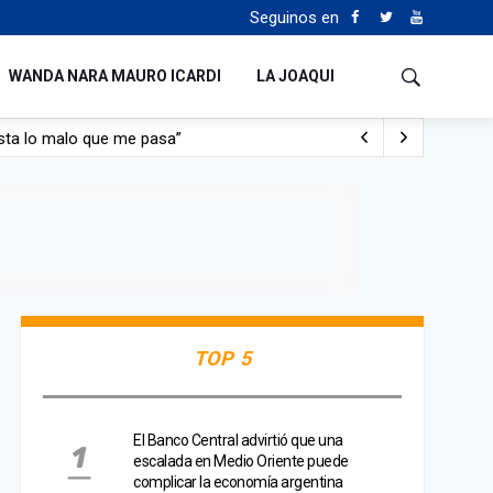
Seguinos en
WANDA NARA MAURO ICARDI
LA JOAQUI
sta lo malo que me pasa”
con nafta y prendido fuego
e lo adueñaron lo disfruten”
de Manejo del Fuego
TOP 5
El Banco Central advirtió que una
escalada en Medio Oriente puede
complicar la economía argentina