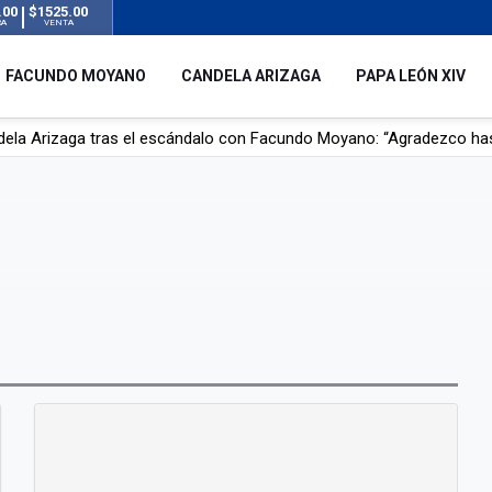
.00
$1525.00
RA
VENTA
FACUNDO MOYANO
CANDELA ARIZAGA
PAPA LEÓN XIV
dela Arizaga tras el escándalo con Facundo Moyano: “Agradezco ha
r su novia en San Luis: pasó seis días de agonía tras ser rociado 
 le robaron durante sus vacaciones en Italia: “Espero que los que s
n a la ley de Inviolabilidad de la Propiedad Privada, sin el capítulo 