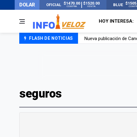
$1470.00
$1520.00
$1505
DOLAR
OFICIAL
BLUE
COMPRA
VENTA
COMP
HOY INTERESA:
Nueva publicación de Can
FLASH DE NOTICIAS
Un joven murió quemado po
Franco Colapinto contó que
El Senado dio media sanció
seguros