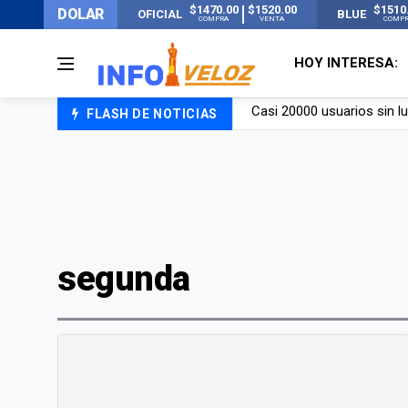
$1470.00
$1520.00
$1510
DOLAR
OFICIAL
BLUE
COMPRA
VENTA
COMP
HOY INTERESA:
FLASH DE NOTICIAS
Candela Arizaga rompió el
La ANMAT prohibió dos c
La oposición marcha al Co
Casi 20000 usuarios sin l
segunda