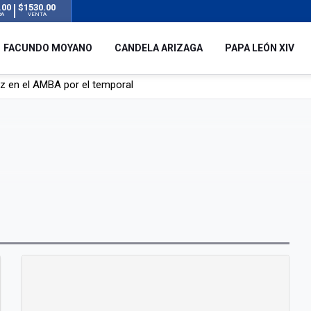
.00
$1530.00
RA
VENTA
FACUNDO MOYANO
CANDELA ARIZAGA
PAPA LEÓN XIV
 silencio tras el incidente con Facundo Moyano: “Tengo errores com
remas para dolores musculares de una conocida marca
ngreso contra el Gobierno por su proyecto para modificar la ley de 
uz en el AMBA por el temporal