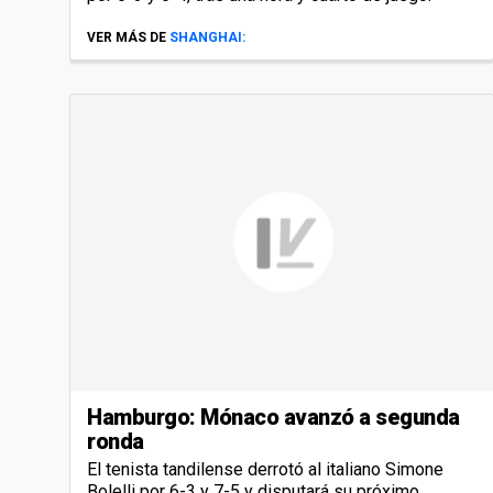
VER MÁS DE
SHANGHAI:
Hamburgo: Mónaco avanzó a segunda
ronda
El tenista tandilense derrotó al italiano Simone
Bolelli por 6-3 y 7-5 y disputará su próximo