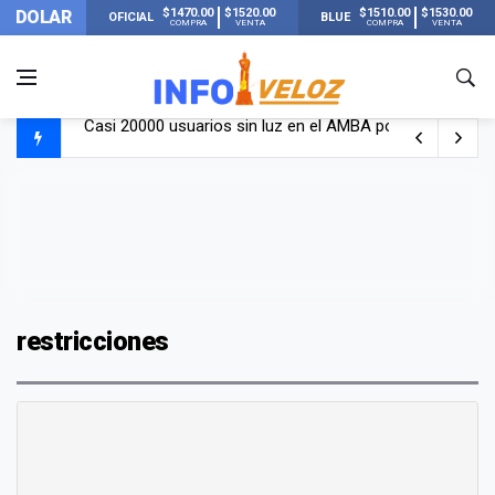
$1470.00
$1520.00
$1510.00
$1530.00
DOLAR
OFICIAL
BLUE
COMPRA
VENTA
COMPRA
VENTA
Casi 20000 usuarios sin luz en el AMBA por el temporal
Candela Arizaga rompió el silencio tras el incidente c
La ANMAT prohibió dos cremas para dolores musculare
La oposición marcha al Congreso contra el Gobierno por 
restricciones