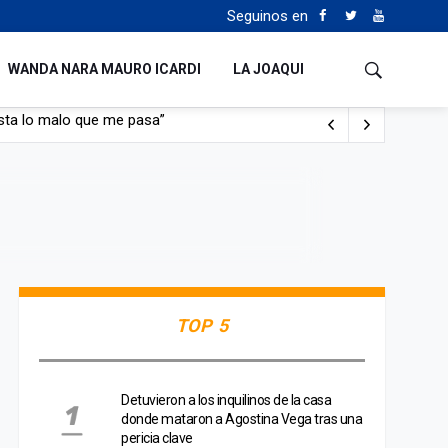
Seguinos en
WANDA NARA MAURO ICARDI
LA JOAQUI
con nafta y prendido fuego
e lo adueñaron lo disfruten”
de Manejo del Fuego
sta lo malo que me pasa”
TOP 5
Detuvieron a los inquilinos de la casa
donde mataron a Agostina Vega tras una
pericia clave