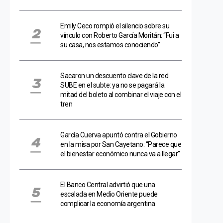
Emily Ceco rompió el silencio sobre su
vínculo con Roberto García Moritán: “Fui a
su casa, nos estamos conociendo”
Sacaron un descuento clave de la red
SUBE en el subte: ya no se pagará la
mitad del boleto al combinar el viaje con el
tren
García Cuerva apuntó contra el Gobierno
en la misa por San Cayetano: “Parece que
el bienestar económico nunca va a llegar”
El Banco Central advirtió que una
escalada en Medio Oriente puede
complicar la economía argentina