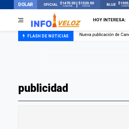
$1470.00
$1520.00
$1505
DOLAR
OFICIAL
BLUE
COMPRA
VENTA
COMP
HOY INTERESA:
FLASH DE NOTICIAS
Un joven murió quemado po
Franco Colapinto contó que
El Senado dio media sanció
Nueva publicación de Can
publicidad