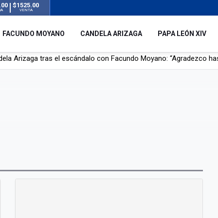
.00
$1525.00
RA
VENTA
FACUNDO MOYANO
CANDELA ARIZAGA
PAPA LEÓN XIV
r su novia en San Luis: pasó seis días de agonía tras ser rociado 
 le robaron durante sus vacaciones en Italia: “Espero que los que s
n a la ley de Inviolabilidad de la Propiedad Privada, sin el capítulo 
dela Arizaga tras el escándalo con Facundo Moyano: “Agradezco ha