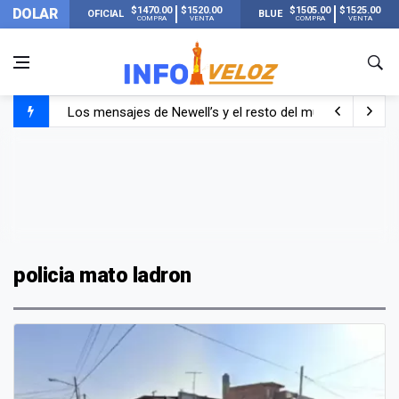
$1470.00
$1520.00
$1505.00
$1525.00
DOLAR
OFICIAL
BLUE
COMPRA
VENTA
COMPRA
VENTA
Los mensajes de Newell’s y el resto del mundo del fútbo
Murió Jorge Messi, el papá de Lionel Messi
Murió Jorge Messi, el hombre que acompañó a Lionel de
policia mato ladron