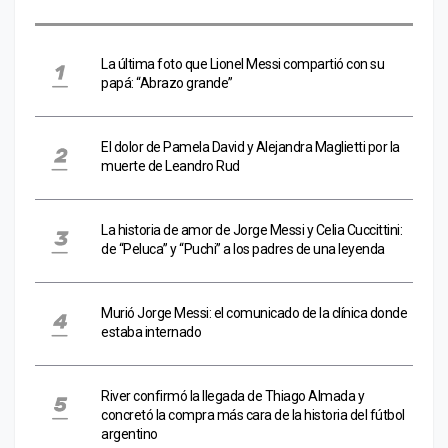
La última foto que Lionel Messi compartió con su
papá: “Abrazo grande”
El dolor de Pamela David y Alejandra Maglietti por la
muerte de Leandro Rud
La historia de amor de Jorge Messi y Celia Cuccittini:
de “Peluca” y “Puchi” a los padres de una leyenda
Murió Jorge Messi: el comunicado de la clínica donde
estaba internado
River confirmó la llegada de Thiago Almada y
concretó la compra más cara de la historia del fútbol
argentino