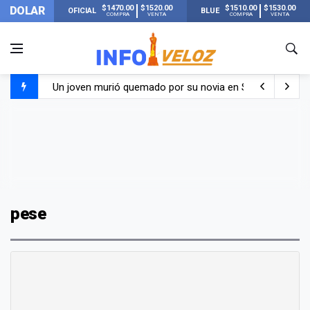
$1470.00
$1520.00
$1510.00
$1530.00
DOLAR
OFICIAL
BLUE
COMPRA
VENTA
COMPRA
VENTA
Un joven murió quemado por su novia en San Luis: pasó s
Franco Colapinto contó que le robaron durante sus vacaci
El Senado dio media sanción a la ley de Inviolabilidad de
Nueva publicación de Candela Arizaga tras el escándal
pese