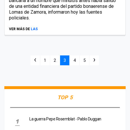
bancaria a un hombre que minutos antes había salido
de una entidad financiera del partido bonaerense de
Lomas de Zamora, informaron hoy las fuentes
policiales.
VER MÁS DE
LAS
‹
›
1
2
3
4
5
TOP 5
La guerra Pepe Rosemblat - Pablo Duggan