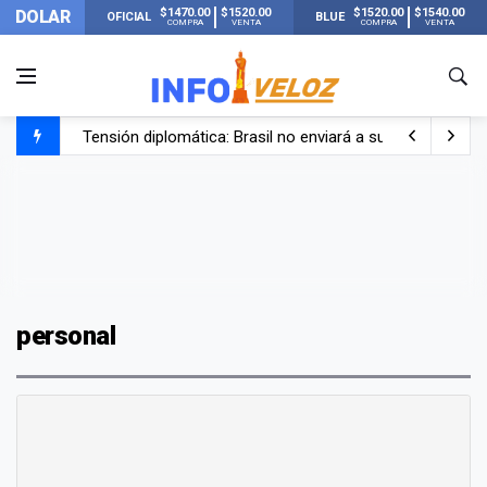
$1470.00
$1520.00
$1520.00
$1540.00
DOLAR
OFICIAL
BLUE
COMPRA
VENTA
COMPRA
VENTA
Tensión diplomática: Brasil no enviará a su embajador a Bu
Un nene de 6 años murió ahogado en una pileta de trata
El papa León XIV visitará Argentina en noviembre: estar
Liberaron a Facundo Moyano tras el incidente con Candel
personal