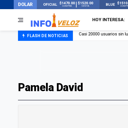
$1470.00
$1520.00
$1510
DOLAR
OFICIAL
BLUE
COMPRA
VENTA
COMP
HOY INTERESA:
FLASH DE NOTICIAS
Candela Arizaga rompió el
La ANMAT prohibió dos c
La oposición marcha al Co
Casi 20000 usuarios sin l
Pamela David