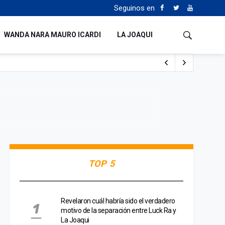
Seguinos en
WANDA NARA MAURO ICARDI
LA JOAQUI
o cualquiera”
Tierras
TOP 5
Revelaron cuál habría sido el verdadero
motivo de la separación entre Luck Ra y
La Joaqui