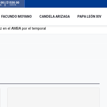
.00
$1530.00
RA
VENTA
FACUNDO MOYANO
CANDELA ARIZAGA
PAPA LEÓN XIV
 silencio tras el incidente con Facundo Moyano: “Tengo errores com
remas para dolores musculares de una conocida marca
ngreso contra el Gobierno por su proyecto para modificar la ley de 
uz en el AMBA por el temporal