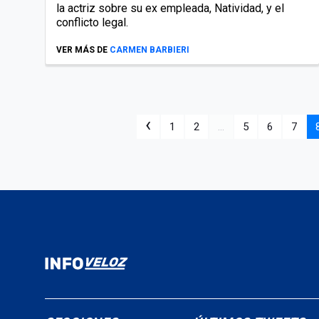
la actriz sobre su ex empleada, Natividad, y el
conflicto legal.
VER MÁS DE
CARMEN BARBIERI
‹
1
2
...
5
6
7