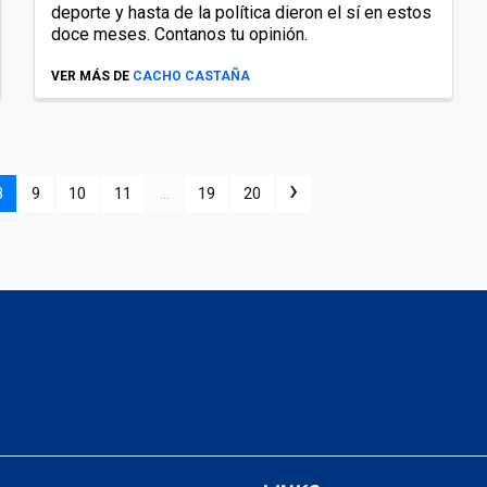
deporte y hasta de la política dieron el sí en estos
doce meses. Contanos tu opinión.
VER MÁS DE
CACHO CASTAÑA
›
8
9
10
11
...
19
20