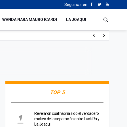
Seguinos en
WANDA NARA MAURO ICARDI
LA JOAQUI
o cualquiera”
Tierras
TOP 5
Revelaron cuál habría sido el verdadero
motivo de la separación entre Luck Ra y
La Joaqui