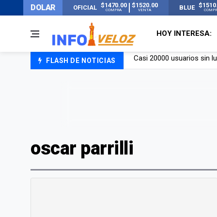
$1470.00
$1520.00
$1510
DOLAR
OFICIAL
BLUE
COMPRA
VENTA
COMP
HOY INTERESA:
FLASH DE NOTICIAS
Candela Arizaga rompió el
La ANMAT prohibió dos c
La oposición marcha al Co
Casi 20000 usuarios sin l
oscar parrilli