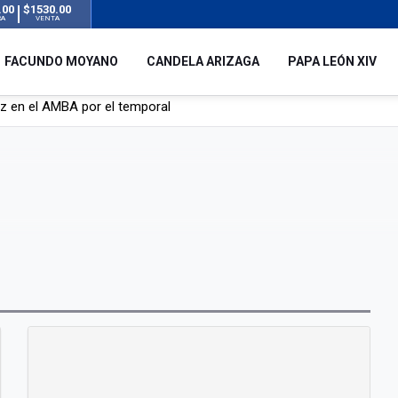
.00
$1530.00
RA
VENTA
FACUNDO MOYANO
CANDELA ARIZAGA
PAPA LEÓN XIV
 silencio tras el incidente con Facundo Moyano: “Tengo errores com
remas para dolores musculares de una conocida marca
ngreso contra el Gobierno por su proyecto para modificar la ley de 
uz en el AMBA por el temporal