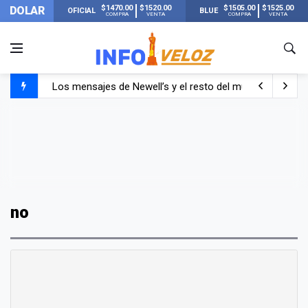
$1470.00
$1520.00
$1505.00
$1525.00
DOLAR
OFICIAL
BLUE
COMPRA
VENTA
COMPRA
VENTA
Los mensajes de Newell’s y el resto del mundo del fútbo
Murió Jorge Messi, el papá de Lionel Messi
Murió Jorge Messi, el hombre que acompañó a Lionel de
no