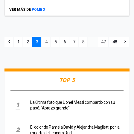
VER MÁS DE
POMBO
‹
›
1
2
3
4
5
6
7
8
...
47
48
TOP 5
La última foto que Lionel Messi compartió con su
papá: “Abrazo grande”
El dolor de Pamela David y Alejandra Maglietti por la
muerte de Leandro Rud