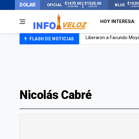
$1470.00
$1520.00
$1520
DOLAR
OFICIAL
BLUE
COMPRA
VENTA
COMP
HOY INTERESA:
FLASH DE NOTICIAS
Tensión diplomática: Brasi
Un nene de 6 años murió a
El papa León XIV visitará
Liberaron a Facundo Moyan
Nicolás Cabré