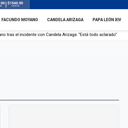
.00
$1540.00
RA
VENTA
FACUNDO MOYANO
CANDELA ARIZAGA
PAPA LEÓN XIV
l no enviará a su embajador a Buenos Aires tras el conflicto de Javier
hogado en una pileta de tratamiento de líquidos cloacales en Neuq
 Argentina en noviembre: estará en Buenos Aires, Luján y Córdoba
o tras el incidente con Candela Arizaga: "Está todo aclarado"