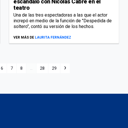
escándalo con Nicolás Cabré en el
teatro
Una de las tres espectadoras a las que el actor
increpó en medio de la función de "Despedida de
soltero", contó su versión de los hechos.
VER MÁS DE
LAURITA FERNÁNDEZ
›
6
7
8
...
28
29