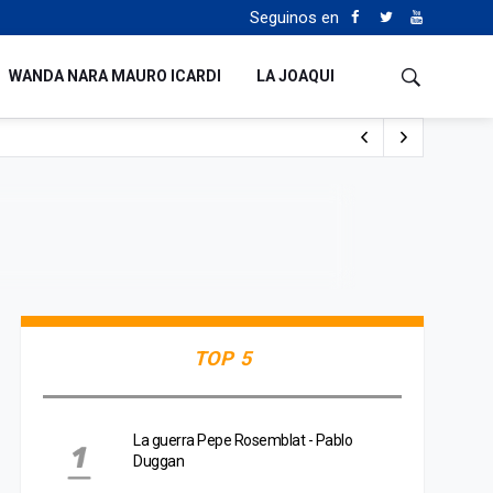
Seguinos en
WANDA NARA MAURO ICARDI
LA JOAQUI
 Milei y Lula da Silva
uén
TOP 5
La guerra Pepe Rosemblat - Pablo
Duggan