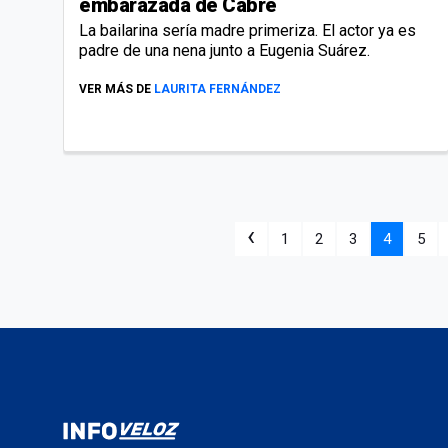
embarazada de Cabré
La bailarina sería madre primeriza. El actor ya es
padre de una nena junto a Eugenia Suárez.
VER MÁS DE
LAURITA FERNÁNDEZ
‹
1
2
3
4
5