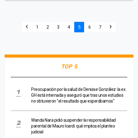
‹
›
1
2
3
4
5
6
7
TOP 5
Preocupación por la salud de Denisse González: la ex
GH está internada y aseguró que tras unos estudios
no obtuvieron "el resultado que esperábamos"
Wanda Nara pidió suspender la responsabilidad
parental de Mauro Icardi: qué implica el planteo
judicial