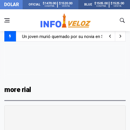
$1470.00
$1520.00
$1505.00
$1525.00
DOLAR
OFICIAL
BLUE
COMPRA
VENTA
COMPRA
VENTA
Un joven murió quemado por su novia en San Luis: pasó s
Franco Colapinto contó que le robaron durante sus vacaci
El Senado dio media sanción a la ley de Inviolabilidad de
Nueva publicación de Candela Arizaga tras el escándal
more rial