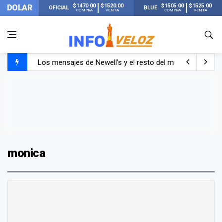
$1470.00
$1520.00
$1505.00
$1525.00
DOLAR
OFICIAL
BLUE
COMPRA
VENTA
COMPRA
VENTA
Los mensajes de Newell’s y el resto del mundo del fútbo
Murió Jorge Messi, el papá de Lionel Messi
Murió Jorge Messi, el hombre que acompañó a Lionel de
monica