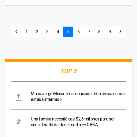
‹
›
1
2
3
4
5
6
7
8
9
TOP 5
Murió Jorge Messi: el comunicado de la clínica donde
estaba internado
Una familia necesitó casi $2,6 millones para ser
considerada de clase media en CABA