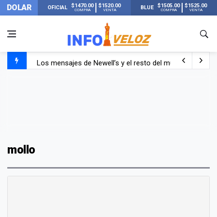
$1470.00
$1520.00
$1505.00
$1525.00
DOLAR
OFICIAL
BLUE
COMPRA
VENTA
COMPRA
VENTA
Los mensajes de Newell’s y el resto del mundo del fútbo
Murió Jorge Messi, el papá de Lionel Messi
Murió Jorge Messi, el hombre que acompañó a Lionel de
mollo