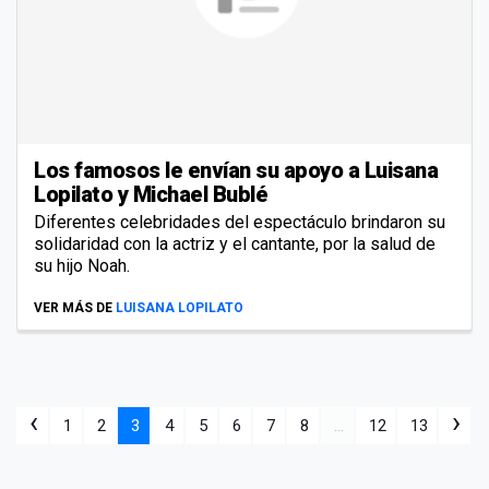
Los famosos le envían su apoyo a Luisana
Lopilato y Michael Bublé
Diferentes celebridades del espectáculo brindaron su
solidaridad con la actriz y el cantante, por la salud de
su hijo Noah.
VER MÁS DE
LUISANA LOPILATO
‹
›
1
2
3
4
5
6
7
8
...
12
13