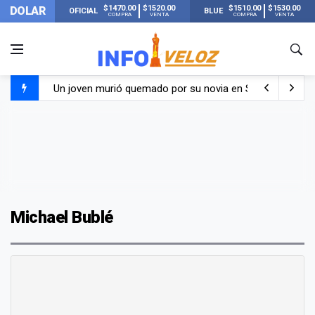
$1470.00
$1520.00
$1510.00
$1530.00
DOLAR
OFICIAL
BLUE
COMPRA
VENTA
COMPRA
VENTA
Un joven murió quemado por su novia en San Luis: pasó s
Franco Colapinto contó que le robaron durante sus vacaci
El Senado dio media sanción a la ley de Inviolabilidad de
Nueva publicación de Candela Arizaga tras el escándal
Michael Bublé