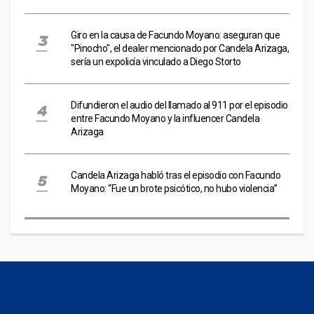
Giro en la causa de Facundo Moyano: aseguran que
"Pinocho", el dealer mencionado por Candela Arizaga,
sería un expolicía vinculado a Diego Storto
Difundieron el audio del llamado al 911 por el episodio
entre Facundo Moyano y la influencer Candela
Arizaga
Candela Arizaga habló tras el episodio con Facundo
Moyano: “Fue un brote psicótico, no hubo violencia”