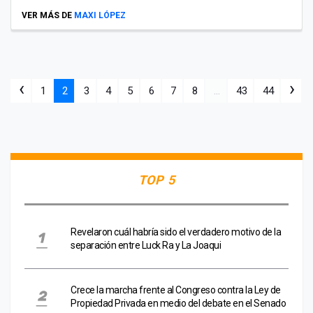
VER MÁS DE
MAXI LÓPEZ
‹
›
1
2
3
4
5
6
7
8
...
43
44
TOP 5
Revelaron cuál habría sido el verdadero motivo de la
separación entre Luck Ra y La Joaqui
Crece la marcha frente al Congreso contra la Ley de
Propiedad Privada en medio del debate en el Senado