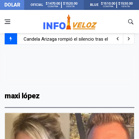
$1470.00
$1520.00
$1510.00
$1530.00
DOLAR
OFICIAL
BLUE
COMPRA
VENTA
COMPRA
VENTA
Candela Arizaga rompió el silencio tras el incidente c
La ANMAT prohibió dos cremas para dolores musculare
La oposición marcha al Congreso contra el Gobierno por 
Casi 20000 usuarios sin luz en el AMBA por el temporal
maxi lópez