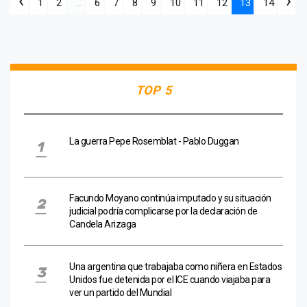
‹
›
1
2
...
6
7
8
9
10
11
12
13
14
TOP 5
La guerra Pepe Rosemblat - Pablo Duggan
Facundo Moyano continúa imputado y su situación
judicial podría complicarse por la declaración de
Candela Arizaga
Una argentina que trabajaba como niñera en Estados
Unidos fue detenida por el ICE cuando viajaba para
ver un partido del Mundial