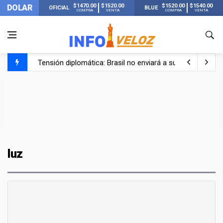
$1470.00
$1520.00
$1520.00
$1540.00
DOLAR
OFICIAL
BLUE
COMPRA
VENTA
COMPRA
VENTA
Tensión diplomática: Brasil no enviará a su embajador a Bu
Un nene de 6 años murió ahogado en una pileta de trata
El papa León XIV visitará Argentina en noviembre: estar
Liberaron a Facundo Moyano tras el incidente con Candel
luz