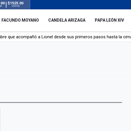
.00
$1525.00
RA
VENTA
FACUNDO MOYANO
CANDELA ARIZAGA
PAPA LEÓN XIV
mbre que acompañó a Lionel desde sus primeros pasos hasta la cima
y el resto del mundo del fútbol tras la muerte de Jorge Messi
á de Lionel Messi