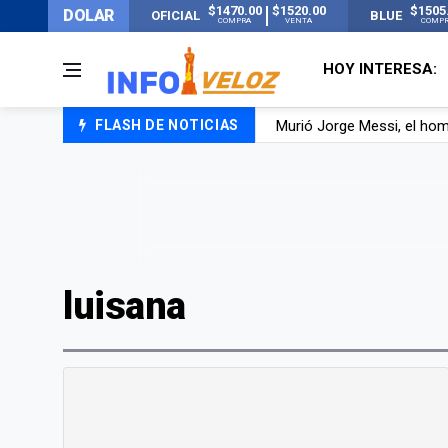
$1470.00
$1520.00
$1505
DOLAR
OFICIAL
BLUE
COMPRA
VENTA
COMP
HOY INTERESA:
FLASH DE NOTICIAS
Murió Jorge Messi, el ho
Los mensajes de Newell’s 
Murió Jorge Messi, el pap
luisana