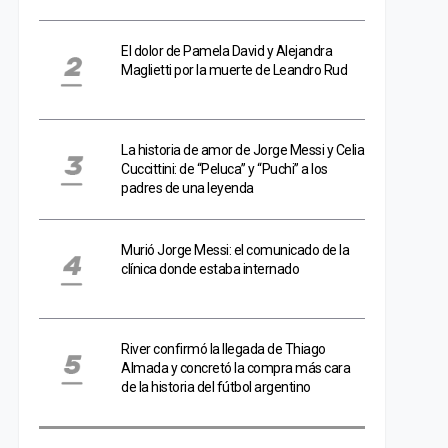
El dolor de Pamela David y Alejandra
Maglietti por la muerte de Leandro Rud
La historia de amor de Jorge Messi y Celia
Cuccittini: de “Peluca” y “Puchi” a los
padres de una leyenda
Murió Jorge Messi: el comunicado de la
clínica donde estaba internado
River confirmó la llegada de Thiago
Almada y concretó la compra más cara
de la historia del fútbol argentino