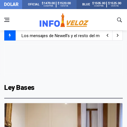
$1470.00
$1520.00
$1505.00
$1525.00
DOLAR
OFICIAL
BLUE
COMPRA
VENTA
COMPRA
VENTA
Los mensajes de Newell’s y el resto del mundo del fútbo
Murió Jorge Messi, el papá de Lionel Messi
Murió Jorge Messi, el hombre que acompañó a Lionel de
Ley Bases