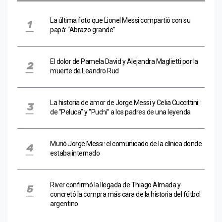
La última foto que Lionel Messi compartió con su
papá: “Abrazo grande”
El dolor de Pamela David y Alejandra Maglietti por la
muerte de Leandro Rud
La historia de amor de Jorge Messi y Celia Cuccittini:
de “Peluca” y “Puchi” a los padres de una leyenda
Murió Jorge Messi: el comunicado de la clínica donde
estaba internado
River confirmó la llegada de Thiago Almada y
concretó la compra más cara de la historia del fútbol
argentino