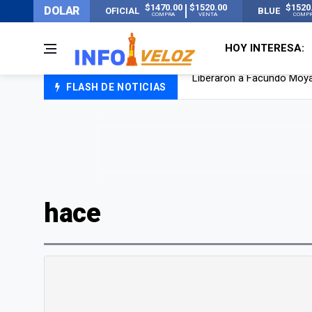
$1470.00
$1520.00
$1520
DOLAR
OFICIAL
BLUE
COMPRA
VENTA
COMP
HOY INTERESA:
FLASH DE NOTICIAS
Tensión diplomática: Brasi
Un nene de 6 años murió a
El papa León XIV visitará
Liberaron a Facundo Moyan
hace