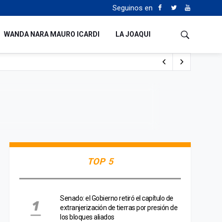
Seguinos en
WANDA NARA MAURO ICARDI
LA JOAQUI
 Milei y Lula da Silva
uén
TOP 5
Senado: el Gobierno retiró el capítulo de
extranjerización de tierras por presión de
los bloques aliados