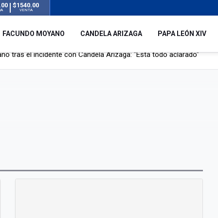
.00
$1540.00
RA
VENTA
FACUNDO MOYANO
CANDELA ARIZAGA
PAPA LEÓN XIV
l no enviará a su embajador a Buenos Aires tras el conflicto de Javier
hogado en una pileta de tratamiento de líquidos cloacales en Neuq
 Argentina en noviembre: estará en Buenos Aires, Luján y Córdoba
o tras el incidente con Candela Arizaga: "Está todo aclarado"